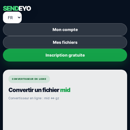
SEND
EYO
Mon compte
Mes fichiers
Inscription gratuite
CONVERTISSEUR EN LIGNE
Convertir un fichier
mid
Convertisseur en ligne : mid ⇔ gz