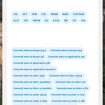
SQL
SD7
PFM
PCX
WEBM
MAW
FORTRAN
DLCT
VDI
VMTM
ICS
DOCX
INF
ITF
GP4
Conversions possibles
Convertir wmv en image-jpeg
Convertir wmv en image-png
Convertir wmv en image-gif
Convertir wmv en application-zip
Convertir wmv en application-pdf
Convertir wmv en application-msword
Convertir wmv en video-mp4
Convertir wmv en video-mpeg
Convertir wmv en video-quicktime
Convertir wmv en video-avi
Convertir wmv en video-x-msvideo
Convertir wmv en video-x-flv
Convertir wmv en audio-mpeg
Convertir wmv en audio-x-wav
Convertir wmv en audio-x-m4a
Convertir wmv en audio-x-aiff