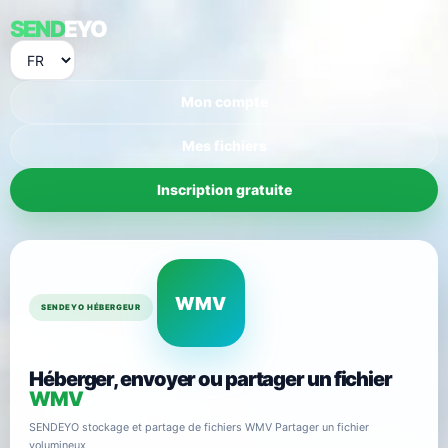
SEND
EYO
Mon compte
Mes fichiers
Inscription gratuite
WMV
SENDEYO HÉBERGEUR
Héberger, envoyer ou partager un fichier
WMV
SENDEYO stockage et partage de fichiers WMV Partager un fichier
volumineux