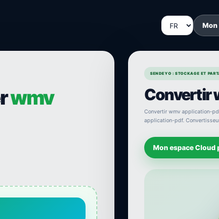
Mon
SENDEYO : STOCKAGE ET PARTA
Convertir 
er
wmv
Convertir wmv application-pdf.
application-pdf. Convertisseur
Mon espace Cloud 