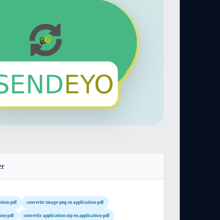
er
ation-pdf
convertir image-png en application-pdf
ion-pdf
convertir application-zip en application-pdf