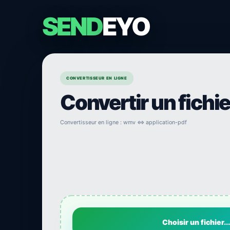
SEND
EYO
CONVERTISSEUR EN LIGNE
Convertir un fichi
Convertisseur en ligne : wmv ⇔ application-pdf
Choisir un fichier...