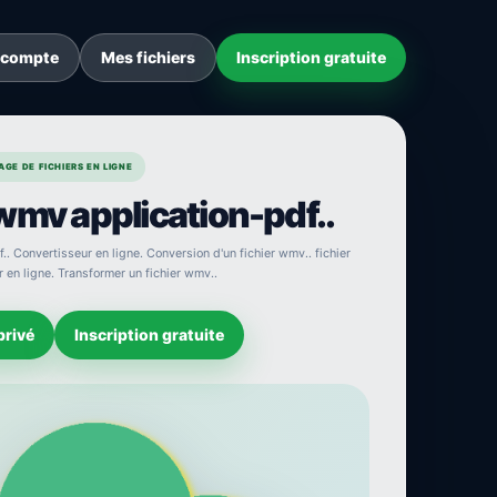
 compte
Mes fichiers
Inscription gratuite
GE DE FICHIERS EN LIGNE
wmv application-pdf..
. Convertisseur en ligne. Conversion d'un fichier wmv.. fichier
 en ligne. Transformer un fichier wmv..
privé
Inscription gratuite