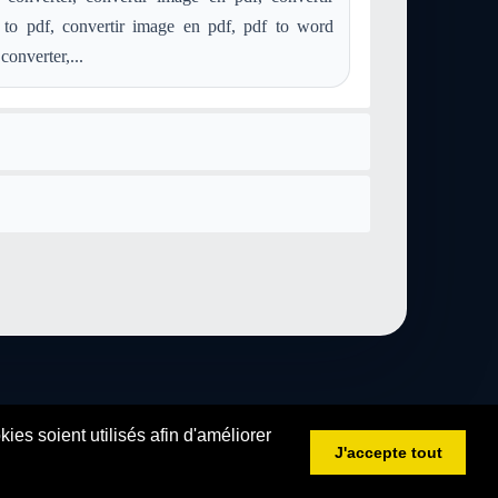
df
convertir mp2 en application-pdf
 to pdf, convertir image en pdf, pdf to word
pdf
convertir mid en application-pdf
converter,...
df
convertir aac en application-pdf
f
convertir postscript en application-pdf
convertir webp en application-pdf
cation-pdf
es soient utilisés afin d'améliorer
J'accepte tout