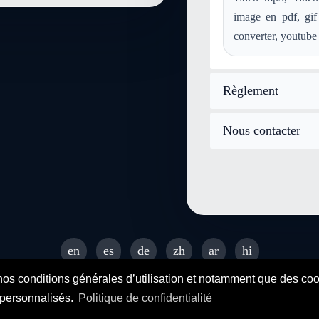
convertir mp3 en application-p
image en pdf, gif
convertir wma en application-
converter, youtube 
convertir mod en application-p
convertir aiff en application-pd
convertir ps en application-pdf
Règlement
convertir image-webp en appli
Nous contacter
en
es
de
zh
ar
hi
© 2026 SENDEYO - All rights reserved
nos conditions générales d’utilisation et notamment que des cooki
s personnalisés.
Politique de confidentialité