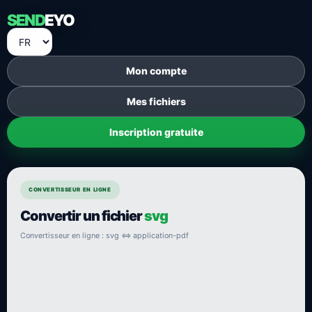
SEND
EYO
Mon compte
Mes fichiers
Inscription gratuite
CONVERTISSEUR EN LIGNE
Convertir un fichier
svg
Convertisseur en ligne : svg ⇔ application-pdf