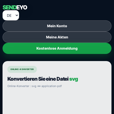
SEND
EYO
Mein Konto
Meine Akten
Kostenlose Anmeldung
ONLINE-KONVERTER
Konvertieren Sie eine Datei
svg
Online-Konverter : svg ⇔ application-pdf