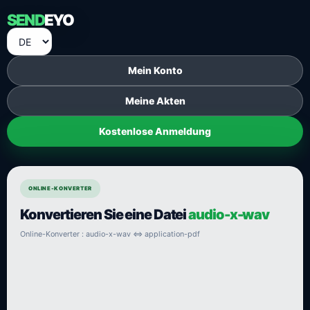
SEND
EYO
Mein Konto
Meine Akten
Kostenlose Anmeldung
ONLINE-KONVERTER
Konvertieren Sie eine Datei
audio-x-wav
Online-Konverter : audio-x-wav ⇔ application-pdf