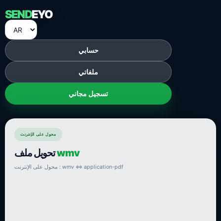
SEND
EYO
حسابي
ملفاتي
تسجيل مجاني
محول على الإنترنت
wmv
تحويل ملف
محول على الإنترنت : wmv ⇔ application-pdf