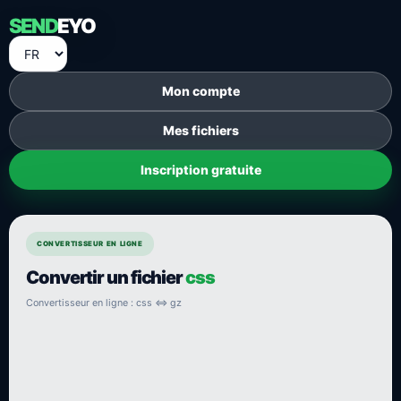
SEND
EYO
Mon compte
Mes fichiers
Inscription gratuite
CONVERTISSEUR EN LIGNE
Convertir un fichier
css
Convertisseur en ligne : css ⇔ gz