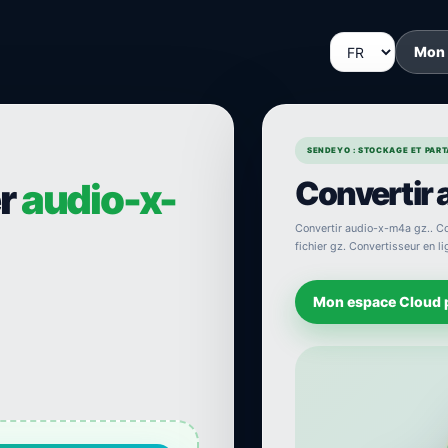
Mon
SENDEYO : STOCKAGE ET PARTA
Convertir 
er
audio-x-
Convertir audio-x-m4a gz.. Co
fichier gz. Convertisseur en l
Mon espace Cloud 