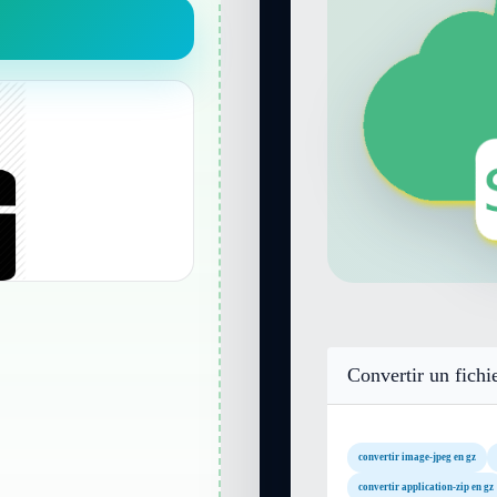
Convertir un fichi
convertir image-jpeg en gz
convertir application-zip en gz