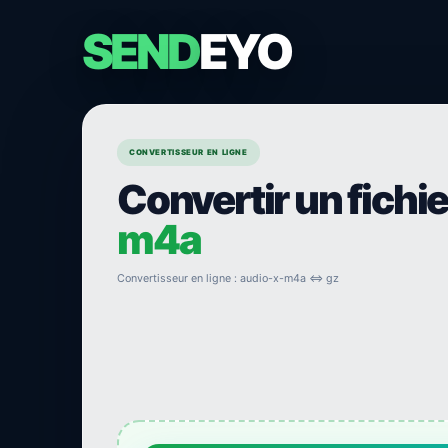
SEND
EYO
CONVERTISSEUR EN LIGNE
Convertir un fichi
m4a
Convertisseur en ligne : audio-x-m4a ⇔ gz