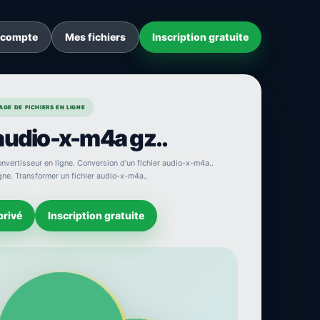
 compte
Mes fichiers
Inscription gratuite
GE DE FICHIERS EN LIGNE
audio-x-m4a gz..
nvertisseur en ligne. Conversion d'un fichier audio-x-m4a..
igne. Transformer un fichier audio-x-m4a..
privé
Inscription gratuite