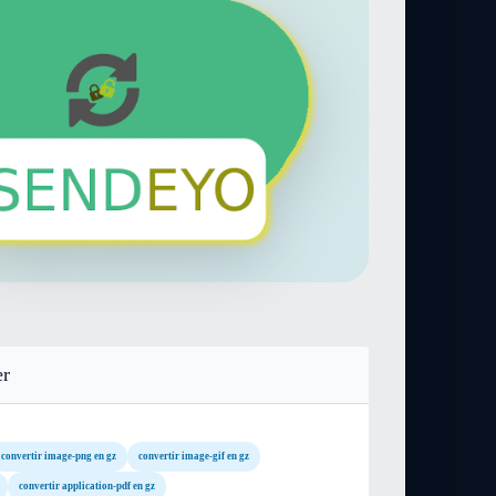
er
convertir image-png en gz
convertir image-gif en gz
convertir application-pdf en gz