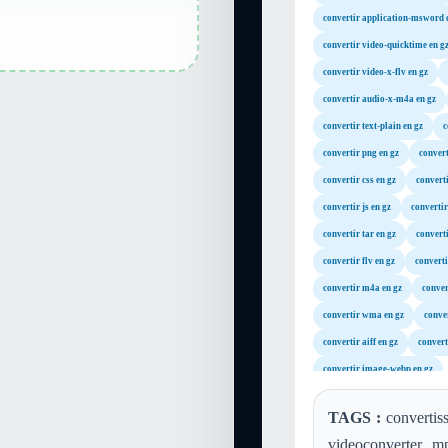
convertir application-msword 
convertir video-quicktime en g
convertir video-x-flv en gz
convertir audio-x-m4a en gz
convertir text-plain en gz
c
convertir png en gz
convert
convertir css en gz
converti
convertir js en gz
convertir
convertir tar en gz
converti
convertir flv en gz
convert
convertir m4a en gz
conver
convertir wma en gz
conve
convertir aiff en gz
convert
convertir image-webp en gz
TAGS :
convertiss
videoconverter, mp