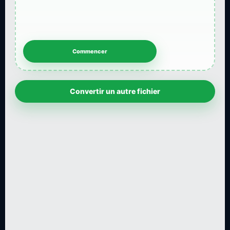
Convertir un autre fichier