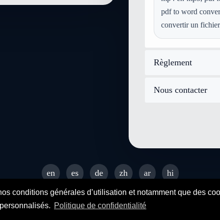
convertir mid en video-avi
pdf to word convert
convertir aiff en video-avi
convertir un fichier
convertir webp en video-avi
Règlement
Nous contacter
en
es
de
zh
ar
hi
© 2026 SENDEYO - All rights reserved
nos conditions générales d’utilisation et notamment que des cooki
s personnalisés.
Politique de confidentialité