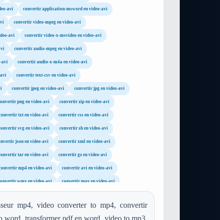
deo-avi
convertir application-msword en video-avi
vi
convertir video-mpeg en video-avi
ideo-avi
convertir video-x-msvideo en video-avi
avi
convertir audio-mpeg en video-avi
-avi
convertir audio-x-m4a en video-avi
-avi
convertir text-csv en video-avi
vi
convertir jpeg en video-avi
convertir jpg en video-avi
convertir png en video-avi
convertir zip en video-avi
convertir txt en video-avi
convertir css en video-avi
convertir svg en video-avi
convertir sh en video-avi
nvertir json en video-avi
convertir xml en video-avi
convertir tar en video-avi
convertir gz en video-avi
convertir mp4 en video-avi
convertir avi en video-avi
convertir wmv en video-avi
convertir mov en video-avi
convertir m4a en video-avi
convertir wav en video-avi
seur mp4, video converter to mp4, convertir
convertir mp2 en video-avi
convertir wma en video-avi
 word, transformer pdf en word, video to mp3,