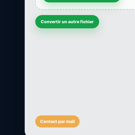
Convertir un autre fichier
Contact par mail