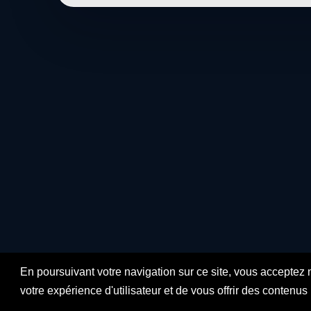
En poursuivant votre navigation sur ce site, vous acceptez 
votre expérience d'utilisateur et de vous offrir des contenu