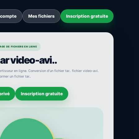
 compte
Mes fichiers
Inscription gratuite
GE DE FICHIERS EN LIGNE
ar video-avi..
rtisseur en ligne. Conversion d'un fichier tar.. fichier video-avi.
rmer un fichier tar..
privé
Inscription gratuite