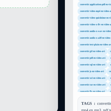
convertir application-pdf en vi
convertir video-mp4 en video-a
convertir video-quicktime en v
convertir video-x-flv en video-
convertir audio-x-wav en video
convertir audio-x-aiff en video
convertir text-plain en video-a
convertir gif en video-avi
convertir pdf en video-avi
convertir sql en video-avi
convertir js en video-avi
co
convertir xsl en video-avi
convertir rar en video-avi
convertir flv en video-avi
convertir mpg en video-avi
TAGS :
convertis
convertir mp3 en video-avi
mp4 en mp3, pdf to