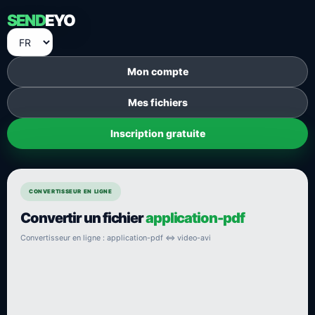
SEND
EYO
Mon compte
Mes fichiers
Inscription gratuite
CONVERTISSEUR EN LIGNE
Convertir un fichier
application-pdf
Convertisseur en ligne : application-pdf ⇔ video-avi