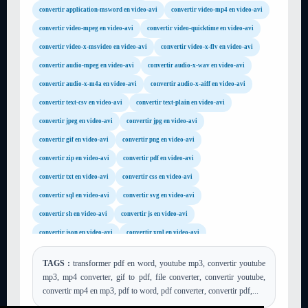
convertir application-msword en video-avi
convertir video-mp4 en video-avi
convertir video-mpeg en video-avi
convertir video-quicktime en video-avi
convertir video-x-msvideo en video-avi
convertir video-x-flv en video-avi
convertir audio-mpeg en video-avi
convertir audio-x-wav en video-avi
convertir audio-x-m4a en video-avi
convertir audio-x-aiff en video-avi
convertir text-csv en video-avi
convertir text-plain en video-avi
convertir jpeg en video-avi
convertir jpg en video-avi
convertir gif en video-avi
convertir png en video-avi
convertir zip en video-avi
convertir pdf en video-avi
convertir txt en video-avi
convertir css en video-avi
convertir sql en video-avi
convertir svg en video-avi
convertir sh en video-avi
convertir js en video-avi
convertir json en video-avi
convertir xml en video-avi
convertir xsl en video-avi
convertir tar en video-avi
TAGS :
transformer pdf en word, youtube mp3, convertir youtube
convertir gz en video-avi
convertir rar en video-avi
mp3, mp4 converter, gif to pdf, file converter, convertir youtube,
convertir mp4 en video-avi
convertir avi en video-avi
convertir mp4 en mp3, pdf to word, pdf converter, convertir pdf,...
convertir flv en video-avi
convertir wmv en video-avi