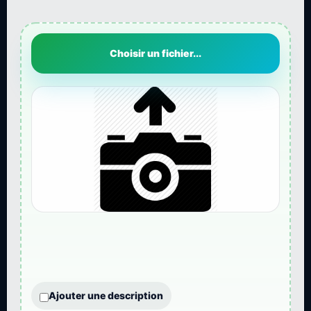
Choisir un fichier...
Ajouter une description