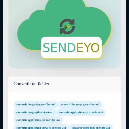
Convertir un fichier
convertir image-jpeg en video-avi
convertir image-png en video-avi
convertir image-gif en video-avi
convertir application-zip en video-avi
convertir application-pdf en video-avi
convertir application-msword en video-avi
convertir video-mp4 en video-avi