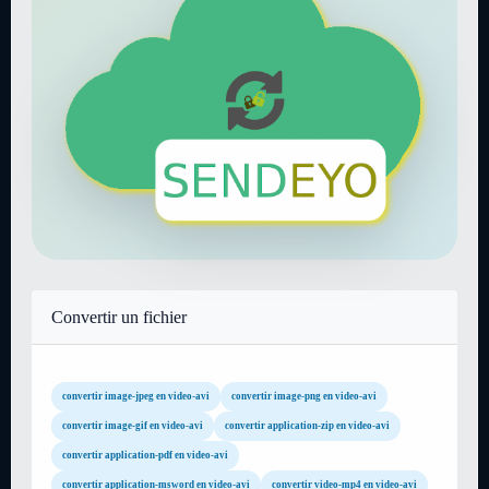
Convertir un fichier
convertir image-jpeg en video-avi
convertir image-png en video-avi
convertir image-gif en video-avi
convertir application-zip en video-avi
convertir application-pdf en video-avi
convertir application-msword en video-avi
convertir video-mp4 en video-avi