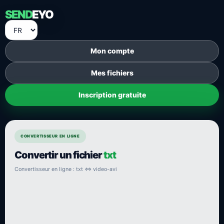
SEND
EYO
Mon compte
Mes fichiers
Inscription gratuite
CONVERTISSEUR EN LIGNE
Convertir un fichier
txt
Convertisseur en ligne : txt ⇔ video-avi