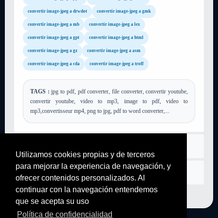
convertir image-jpeg a drwdot
convertir image-jpeg a gmk
convertir image-jpeg a mb
convertir image-jpeg a lex
convertir image-jpeg a gpt
convertir image-jpeg a html
convertir image-jpeg a gz
convertir image-jpeg a asm
convertir image-jpeg a cda
convertir image-jpeg a troff
TAGS :
jpg to pdf, pdf converter, file converter, convertir youtube,
convertir youtube, video to mp3, image to pdf, video to
mp3,convertisseur mp4, png to jpg, pdf to word converter,...
asentamiento
Utilizamos cookies propias y de terceros
para mejorar la experiencia de navegación, y
Contáctenos
ofrecer contenidos personalizados. Al
continuar con la navegación entendemos
que se acepta su uso
Política de confidencialidad