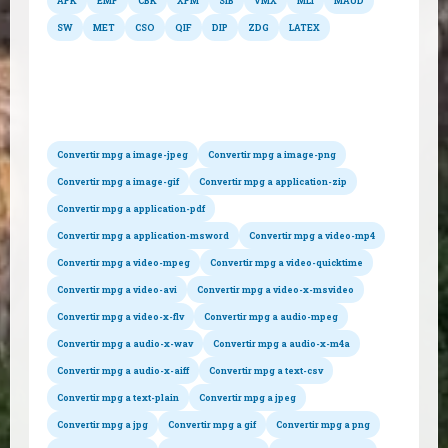
APK
EMF
CBK
XPM
SIB
VMX
MLI
MAUD
SW
MET
CSO
QIF
DIP
ZDG
LATEX
Conversiones posibles
Convertir mpg a image-jpeg
Convertir mpg a image-png
Convertir mpg a image-gif
Convertir mpg a application-zip
Convertir mpg a application-pdf
Convertir mpg a application-msword
Convertir mpg a video-mp4
Convertir mpg a video-mpeg
Convertir mpg a video-quicktime
Convertir mpg a video-avi
Convertir mpg a video-x-msvideo
Convertir mpg a video-x-flv
Convertir mpg a audio-mpeg
Convertir mpg a audio-x-wav
Convertir mpg a audio-x-m4a
Convertir mpg a audio-x-aiff
Convertir mpg a text-csv
Convertir mpg a text-plain
Convertir mpg a jpeg
Convertir mpg a jpg
Convertir mpg a gif
Convertir mpg a png