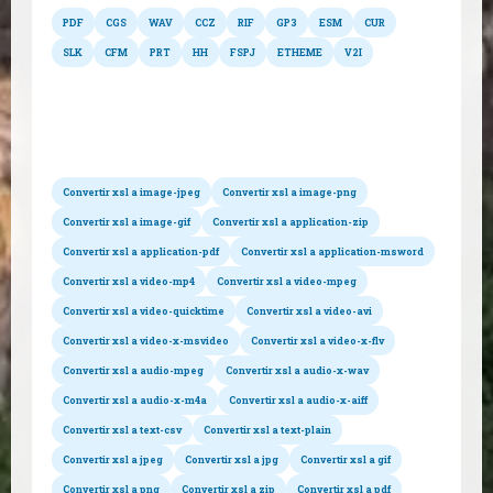
PDF
CGS
WAV
CCZ
RIF
GP3
ESM
CUR
SLK
CFM
PRT
HH
FSPJ
ETHEME
V2I
Conversiones posibles
Convertir xsl a image-jpeg
Convertir xsl a image-png
Convertir xsl a image-gif
Convertir xsl a application-zip
Convertir xsl a application-pdf
Convertir xsl a application-msword
Convertir xsl a video-mp4
Convertir xsl a video-mpeg
Convertir xsl a video-quicktime
Convertir xsl a video-avi
Convertir xsl a video-x-msvideo
Convertir xsl a video-x-flv
Convertir xsl a audio-mpeg
Convertir xsl a audio-x-wav
Convertir xsl a audio-x-m4a
Convertir xsl a audio-x-aiff
Convertir xsl a text-csv
Convertir xsl a text-plain
Convertir xsl a jpeg
Convertir xsl a jpg
Convertir xsl a gif
Convertir xsl a png
Convertir xsl a zip
Convertir xsl a pdf