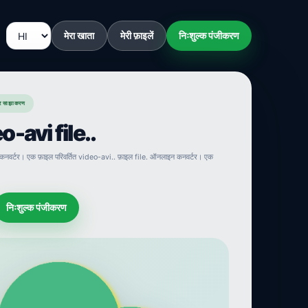
मेरा खाता
मेरी फ़ाइलें
निःशुल्क पंजीकरण
र साझाकरण
eo-avi file..
 कनवर्टर। एक फ़ाइल परिवर्तित video-avi.. फ़ाइल file. ऑनलाइन कनवर्टर। एक
निःशुल्क पंजीकरण