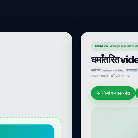
SENDEYO : ऑनलाइन फ़ाइल भंडारण औ
धर्मांतरित vid
धर्मांतरित video-avi file.. ऑनलाइन
फ़ाइल ट्रांसफ़ॉर्म करें video-avi..
मेरा निजी क्लाउड स्पेस