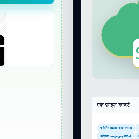
एक फ़ाइल कन्वर्ट
धर्मांतरित image-jpeg सेवा ecp
धर्मांतरित image-jpeg सेवा nk
ध