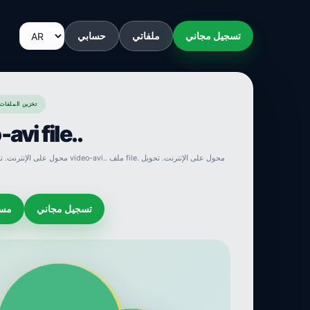
تسجيل مجاني
ملفاتي
حسابي
SENDEYO : تخزين ال
تحويل avi file
تسجيل مجاني
مسا