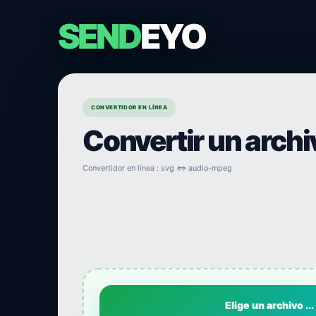
SEND
EYO
CONVERTIDOR EN LÍNEA
Convertir un arch
Convertidor en línea : svg ⇔ audio-mpeg
Elige un archivo ...