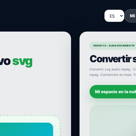
Mi
SENDEYO : ALMACENAMIENTO 
Convertir 
ivo
svg
Convertir svg audio-mpeg.. Con
mpeg. Convertidor en línea. T
Mi espacio en la nu