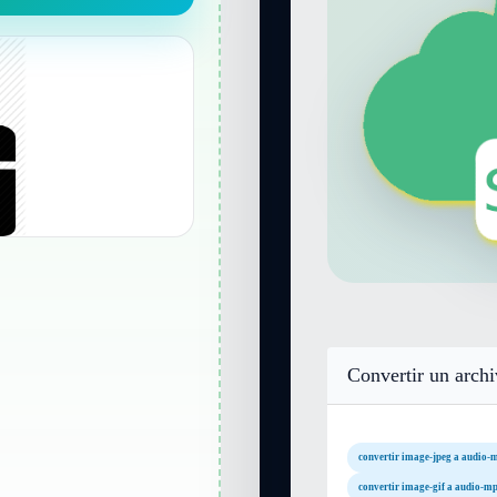
Convertir un arch
convertir image-jpeg a audio-
convertir image-gif a audio-m