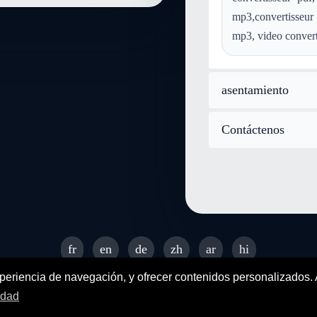
convertir mid a audio-mpeg
mp3,convertisseur
convertir aiff a audio-mpeg
mp3, video convert
convertir webp a audio-mpeg
asentamiento
Contáctenos
fr
en
de
zh
ar
hi
© 2026 SENDEYO - All rights reserved
xperiencia de navegación, y ofrecer contenidos personalizados.
idad