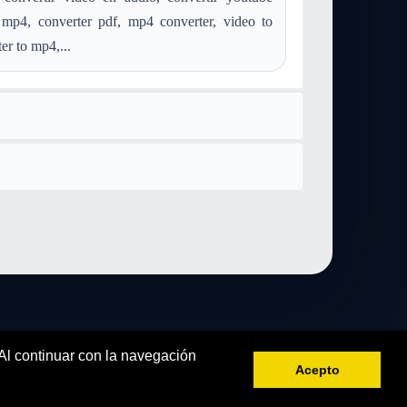
convertir mod a audio-mpeg
convertir aac a audio-mpeg
 mp4, converter pdf, mp4 converter, video to
convertir postscript a audio-mpeg
convertir ps a audio-mpeg
er to mp4,...
convertir image-webp a audio-mpeg
 Al continuar con la navegación
Acepto