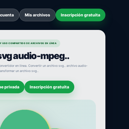
 cuenta
Mis archivos
Inscripción gratuita
Y USO COMPARTIDO DE ARCHIVOS EN LÍNEA
svg audio-mpeg..
vertidor en línea. Convertir un archivo svg.. archivo audio-
ransformar un archivo svg..
be privada
Inscripción gratuita