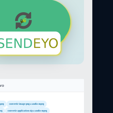
ivo
mpeg
convertir image-png a audio-mpeg
peg
convertir application-zip a audio-mpeg