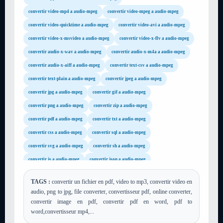
convertir video-mp4 a audio-mpeg
convertir video-mpeg a audio-mpeg
convertir video-quicktime a audio-mpeg
convertir video-avi a audio-mpeg
convertir video-x-msvideo a audio-mpeg
convertir video-x-flv a audio-mpeg
convertir audio-x-wav a audio-mpeg
convertir audio-x-m4a a audio-mpeg
convertir audio-x-aiff a audio-mpeg
convertir text-csv a audio-mpeg
convertir text-plain a audio-mpeg
convertir jpeg a audio-mpeg
convertir jpg a audio-mpeg
convertir gif a audio-mpeg
convertir png a audio-mpeg
convertir zip a audio-mpeg
convertir pdf a audio-mpeg
convertir txt a audio-mpeg
convertir css a audio-mpeg
convertir sql a audio-mpeg
convertir svg a audio-mpeg
convertir sh a audio-mpeg
convertir js a audio-mpeg
convertir json a audio-mpeg
convertir xml a audio-mpeg
convertir xsl a audio-mpeg
TAGS :
convertir un fichier en pdf, video to mp3, convertir video en
convertir tar a audio-mpeg
convertir gz a audio-mpeg
audio, png to jpg, file converter, convertisseur pdf, online converter,
convertir rar a audio-mpeg
convertir mp4 a audio-mpeg
convertir image en pdf, convertir pdf en word, pdf to
word,convertisseur mp4,...
convertir avi a audio-mpeg
convertir flv a audio-mpeg