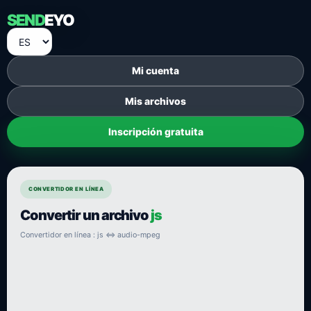
SEND
EYO
Mi cuenta
Mis archivos
Inscripción gratuita
CONVERTIDOR EN LÍNEA
Convertir un archivo
js
Convertidor en línea : js ⇔ audio-mpeg