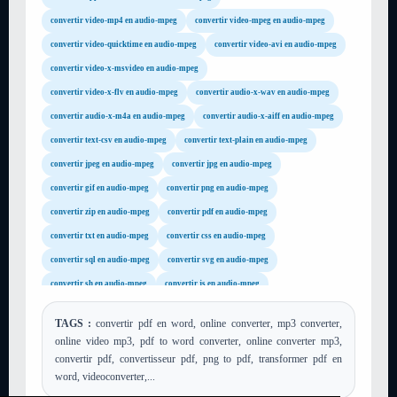
convertir video-mp4 en audio-mpeg
convertir video-mpeg en audio-mpeg
convertir video-quicktime en audio-mpeg
convertir video-avi en audio-mpeg
convertir video-x-msvideo en audio-mpeg
convertir video-x-flv en audio-mpeg
convertir audio-x-wav en audio-mpeg
convertir audio-x-m4a en audio-mpeg
convertir audio-x-aiff en audio-mpeg
convertir text-csv en audio-mpeg
convertir text-plain en audio-mpeg
convertir jpeg en audio-mpeg
convertir jpg en audio-mpeg
convertir gif en audio-mpeg
convertir png en audio-mpeg
convertir zip en audio-mpeg
convertir pdf en audio-mpeg
convertir txt en audio-mpeg
convertir css en audio-mpeg
convertir sql en audio-mpeg
convertir svg en audio-mpeg
convertir sh en audio-mpeg
convertir js en audio-mpeg
convertir json en audio-mpeg
convertir xml en audio-mpeg
TAGS :
convertir pdf en word, online converter, mp3 converter,
convertir xsl en audio-mpeg
convertir tar en audio-mpeg
online video mp3, pdf to word converter, online converter mp3,
convertir gz en audio-mpeg
convertir rar en audio-mpeg
convertir pdf, convertisseur pdf, png to pdf, transformer pdf en
word, videoconverter,...
convertir mp4 en audio-mpeg
convertir avi en audio-mpeg