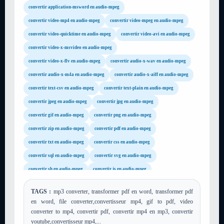
convertir application-msword en audio-mpeg
convertir video-mp4 en audio-mpeg
convertir video-mpeg en audio-mpeg
convertir video-quicktime en audio-mpeg
convertir video-avi en audio-mpeg
convertir video-x-msvideo en audio-mpeg
convertir video-x-flv en audio-mpeg
convertir audio-x-wav en audio-mpeg
convertir audio-x-m4a en audio-mpeg
convertir audio-x-aiff en audio-mpeg
convertir text-csv en audio-mpeg
convertir text-plain en audio-mpeg
convertir jpeg en audio-mpeg
convertir jpg en audio-mpeg
convertir gif en audio-mpeg
convertir png en audio-mpeg
convertir zip en audio-mpeg
convertir pdf en audio-mpeg
convertir txt en audio-mpeg
convertir css en audio-mpeg
convertir sql en audio-mpeg
convertir svg en audio-mpeg
convertir sh en audio-mpeg
convertir js en audio-mpeg
convertir json en audio-mpeg
convertir xml en audio-mpeg
TAGS :
mp3 converter, transformer pdf en word, transformer pdf
convertir xsl en audio-mpeg
convertir tar en audio-mpeg
en word, file converter,convertisseur mp4, gif to pdf, video
convertir gz en audio-mpeg
convertir rar en audio-mpeg
converter to mp4, convertir pdf, convertir mp4 en mp3, convertir
youtube,convertisseur mp4,...
convertir mp4 en audio-mpeg
convertir avi en audio-mpeg