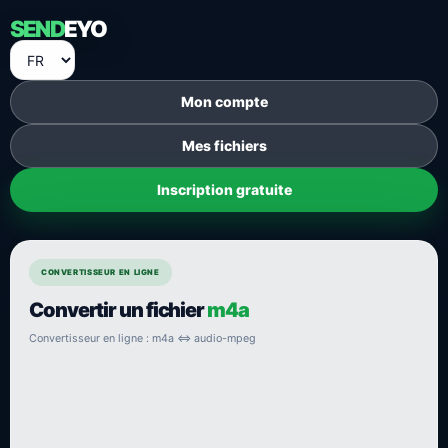
SEND
EYO
Mon compte
Mes fichiers
Inscription gratuite
CONVERTISSEUR EN LIGNE
Convertir un fichier
m4a
Convertisseur en ligne : m4a ⇔ audio-mpeg