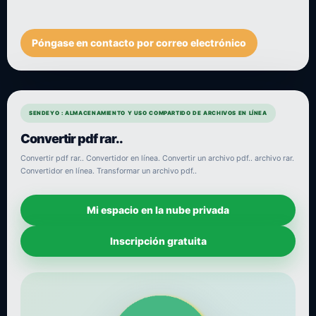
Póngase en contacto por correo electrónico
SENDEYO : ALMACENAMIENTO Y USO COMPARTIDO DE ARCHIVOS EN LÍNEA
Convertir pdf rar..
Convertir pdf rar.. Convertidor en línea. Convertir un archivo pdf.. archivo rar.
Convertidor en línea. Transformar un archivo pdf..
Mi espacio en la nube privada
Inscripción gratuita