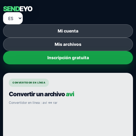
SEND
EYO
Mi cuenta
Mis archivos
Inscripción gratuita
CONVERTIDOR EN LÍNEA
Convertir un archivo
avi
Convertidor en línea : avi ⇔ rar