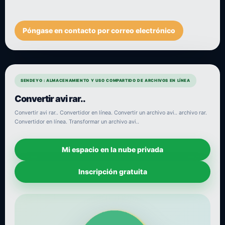
Póngase en contacto por correo electrónico
SENDEYO : ALMACENAMIENTO Y USO COMPARTIDO DE ARCHIVOS EN LÍNEA
Convertir avi rar..
Convertir avi rar.. Convertidor en línea. Convertir un archivo avi.. archivo rar.
Convertidor en línea. Transformar un archivo avi..
Mi espacio en la nube privada
Inscripción gratuita