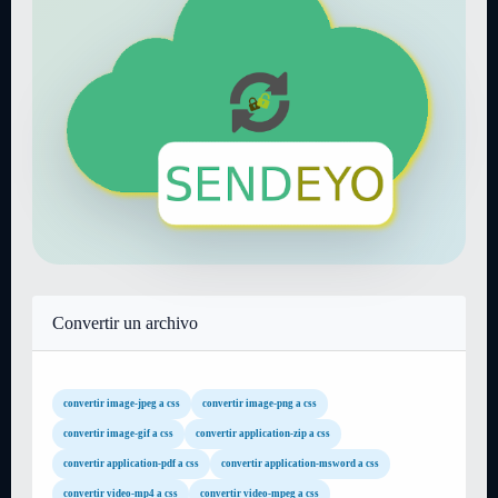
Convertir un archivo
convertir image-jpeg a css
convertir image-png a css
convertir image-gif a css
convertir application-zip a css
convertir application-pdf a css
convertir application-msword a css
convertir video-mp4 a css
convertir video-mpeg a css