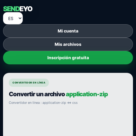
SEND
EYO
Mi cuenta
Mis archivos
Inscripción gratuita
CONVERTIDOR EN LÍNEA
Convertir un archivo
application-zip
Convertidor en línea : application-zip ⇔ css