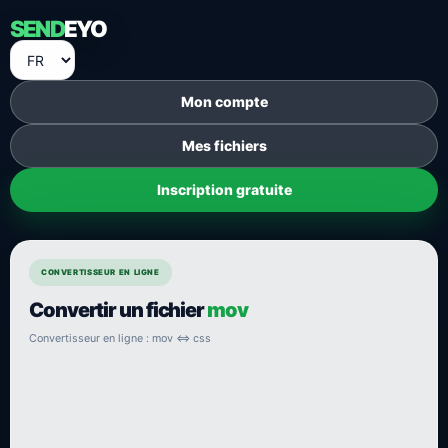
SEND
EYO
Mon compte
Mes fichiers
Inscription gratuite
CONVERTISSEUR EN LIGNE
Convertir un fichier
mov
Convertisseur en ligne : mov ⇔ css