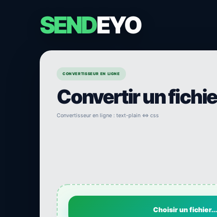
SEND
EYO
CONVERTISSEUR EN LIGNE
Convertir un fichi
Convertisseur en ligne : text-plain ⇔ css
Choisir un fichier...