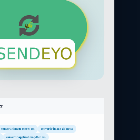
er
convertir image-png en css
convertir image-gif en css
convertir application-pdf en css