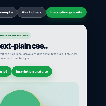
 compte
Mes fichiers
Inscription gratuite
GE DE FICHIERS EN LIGNE
ext-plain css..
ertisseur en ligne. Conversion d'un fichier text-plain.. fichier css.
rmer un fichier text-plain..
privé
Inscription gratuite