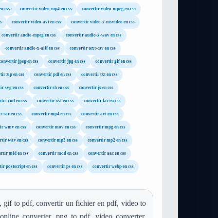
en css
convertir video-mp4 en css
convertir video-mpeg en css
s
convertir video-avi en css
convertir video-x-msvideo en css
convertir audio-mpeg en css
convertir audio-x-wav en css
convertir audio-x-aiff en css
convertir text-csv en css
convertir jpeg en css
convertir jpg en css
convertir gif en css
tir zip en css
convertir pdf en css
convertir txt en css
ir svg en css
convertir sh en css
convertir js en css
tir xml en css
convertir xsl en css
convertir tar en css
r rar en css
convertir mp4 en css
convertir avi en css
ir wmv en css
convertir mov en css
convertir mpg en css
rtir wav en css
convertir mp3 en css
convertir mp2 en css
rtir mid en css
convertir mod en css
convertir aac en css
ir postscript en css
convertir ps en css
convertir webp en css
 gif to pdf, convertir un fichier en pdf, video to
nline converter, png to pdf, video converter,