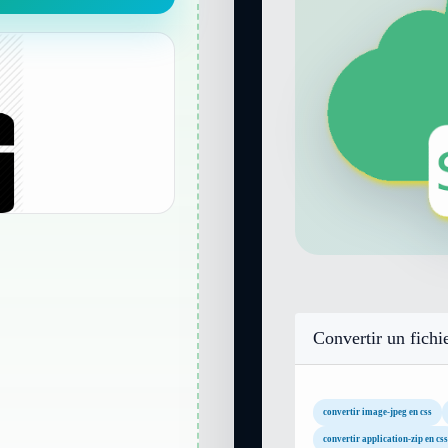
Convertir un fichi
convertir image-jpeg en css
convertir application-zip en css