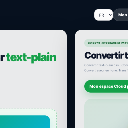
Mon
SENDEYO : STOCKAGE ET PARTA
Convertir t
er
text-plain
Convertir text-plain css.. Conv
Convertisseur en ligne. Transfo
Mon espace Cloud 