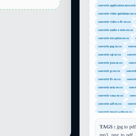
convertir application-msword 
convertir video-quicktime en cs
convertir video-x-flv en css
convertir audio-x-m4a en css
convertir text-plain en css
convertir png en css
conver
convertir sql en css
convert
convertir json en css
conver
convertir gz en css
converti
convertir flv en css
convert
convertir m4a en css
conve
convertir wma en css
conve
convertir aiff en css
convert
convertir image-webp en css
TAGS :
jpg to pdf,
mp3, png to pdf, o