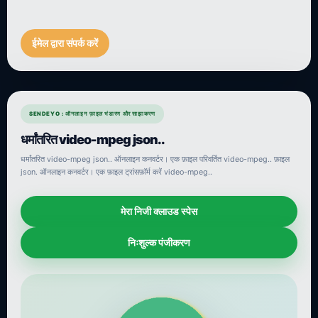
ईमेल द्वारा संपर्क करें
SENDEYO : ऑनलाइन फ़ाइल भंडारण और साझाकरण
धर्मांतरित video-mpeg json..
धर्मांतरित video-mpeg json.. ऑनलाइन कनवर्टर। एक फ़ाइल परिवर्तित video-mpeg.. फ़ाइल
json. ऑनलाइन कनवर्टर। एक फ़ाइल ट्रांसफ़ॉर्म करें video-mpeg..
मेरा निजी क्लाउड स्पेस
निःशुल्क पंजीकरण