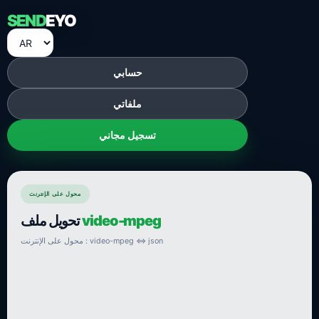
SEND
EYO
حسابي
ملفاتي
تسجيل مجاني
محول على الإنترنت
video-mpeg
تحويل ملف
محول على الإنترنت : video-mpeg ⇔ json