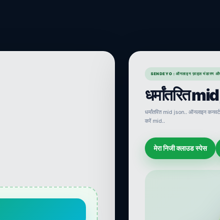
SENDEYO : ऑनलाइन फ़ाइल भंडारण औ
धर्मांतरित mi
धर्मांतरित mid json.. ऑनलाइन कनवर्ट
करें mid..
मेरा निजी क्लाउड स्पेस