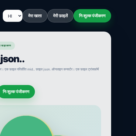
मेरा खाता
मेरी फ़ाइलें
निःशुल्क पंजीकरण
र साझाकरण
d json..
र। एक फ़ाइल परिवर्तित mid.. फ़ाइल json. ऑनलाइन कनवर्टर। एक फ़ाइल ट्रांसफ़ॉर्म
निःशुल्क पंजीकरण