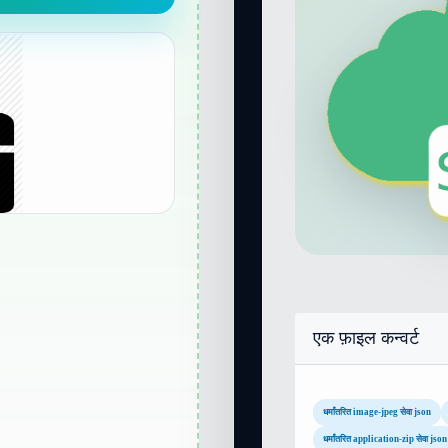
एक फ़ाइल कन्वर्ट
धर्मांतरित image-jpeg सेवा json
धर्मांतरित application-zip सेवा json