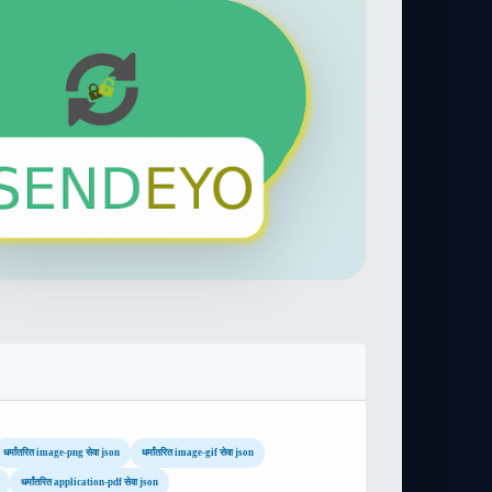
धर्मांतरित image-png सेवा json
धर्मांतरित image-gif सेवा json
धर्मांतरित application-pdf सेवा json