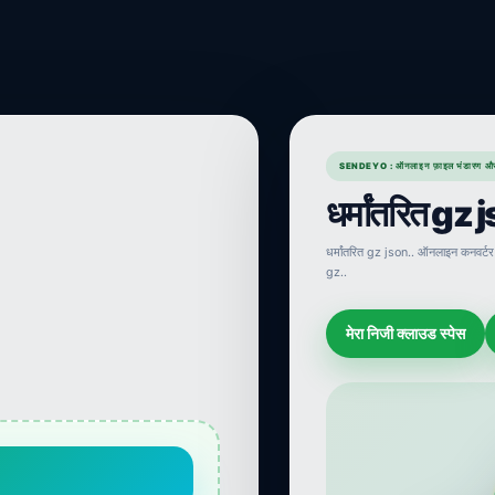
SENDEYO : ऑनलाइन फ़ाइल भंडारण औ
धर्मांतरित gz 
धर्मांतरित gz json.. ऑनलाइन कनवर्टर।
gz..
मेरा निजी क्लाउड स्पेस