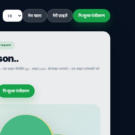
मेरा खाता
मेरी फ़ाइलें
निःशुल्क पंजीकरण
र साझाकरण
json..
 एक फ़ाइल परिवर्तित gz.. फ़ाइल json. ऑनलाइन कनवर्टर। एक फ़ाइल ट्रांसफ़ॉर्म करें
निःशुल्क पंजीकरण