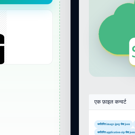
एक फ़ाइल कन्वर्ट
धर्मांतरित image-jpeg सेवा json
धर्मांतरित application-zip सेवा json