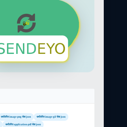
धर्मांतरित image-png सेवा json
धर्मांतरित image-gif सेवा json
धर्मांतरित application-pdf सेवा json