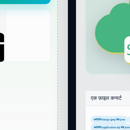
एक फ़ाइल कन्वर्ट
धर्मांतरित image-jpeg सेवा json
धर्मांतरित application-zip सेवा json