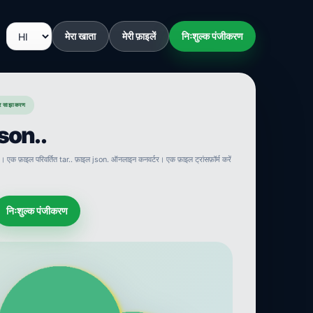
मेरा खाता
मेरी फ़ाइलें
निःशुल्क पंजीकरण
र साझाकरण
 json..
। एक फ़ाइल परिवर्तित tar.. फ़ाइल json. ऑनलाइन कनवर्टर। एक फ़ाइल ट्रांसफ़ॉर्म करें
निःशुल्क पंजीकरण