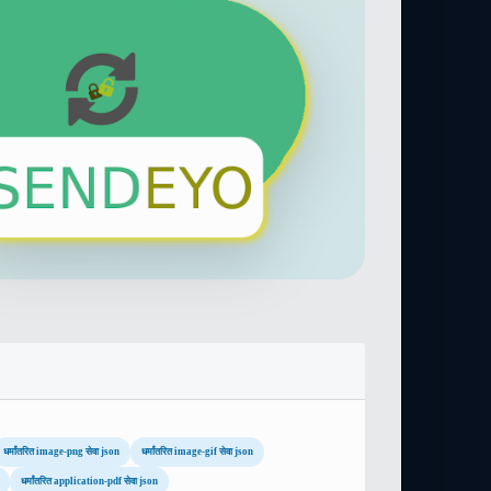
धर्मांतरित image-png सेवा json
धर्मांतरित image-gif सेवा json
धर्मांतरित application-pdf सेवा json