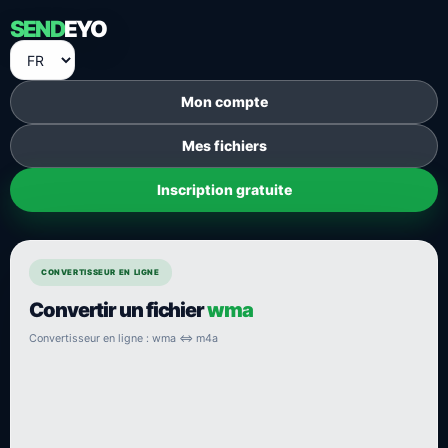
SEND
EYO
Mon compte
Mes fichiers
Inscription gratuite
CONVERTISSEUR EN LIGNE
Convertir un fichier
wma
Convertisseur en ligne : wma ⇔ m4a