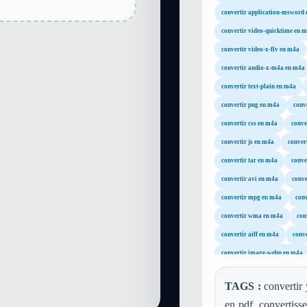
convertir application-msword
convertir video-quicktime en 
convertir video-x-flv en m4a
convertir audio-x-m4a en m4a
convertir text-plain en m4a
convertir png en m4a
conv
convertir css en m4a
conve
convertir js en m4a
conver
convertir tar en m4a
conve
convertir avi en m4a
conve
convertir mpg en m4a
con
convertir wma en m4a
con
convertir aiff en m4a
conve
convertir image-webp en m4a
TAGS :
convertir 
en pdf, convertisse