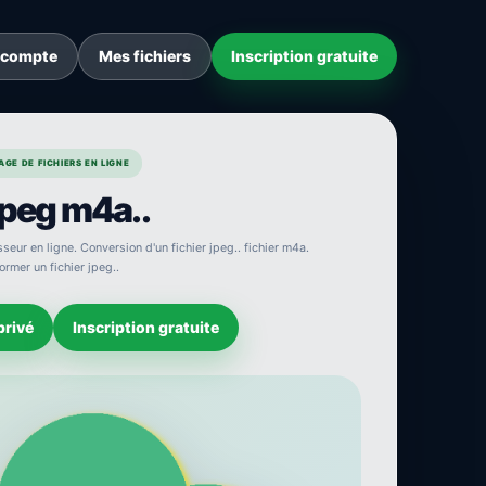
 compte
Mes fichiers
Inscription gratuite
GE DE FICHIERS EN LIGNE
jpeg m4a..
seur en ligne. Conversion d'un fichier jpeg.. fichier m4a.
ormer un fichier jpeg..
privé
Inscription gratuite