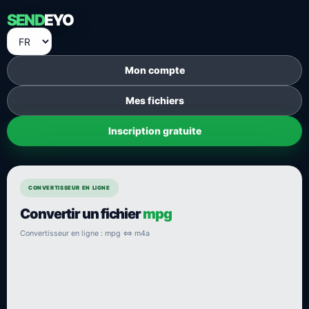
SEND
EYO
Mon compte
Mes fichiers
Inscription gratuite
CONVERTISSEUR EN LIGNE
Convertir un fichier
mpg
Convertisseur en ligne : mpg ⇔ m4a