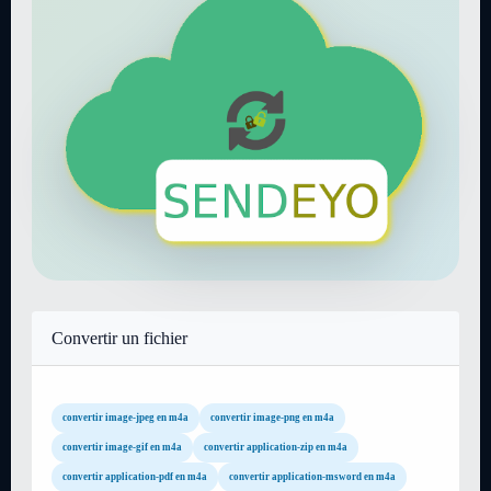
Convertir un fichier
convertir image-jpeg en m4a
convertir image-png en m4a
convertir image-gif en m4a
convertir application-zip en m4a
convertir application-pdf en m4a
convertir application-msword en m4a