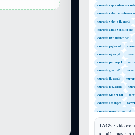
convertir application-msword 
convertir video-quicktime en p
convertir video-x-flv en pdf
convertir audio-x-m4a en pdf
convertir text-plain en pdf
convertir png en pdf
conver
convertir sql en pdf
convert
convertir json en pdf
conve
convertir gz en pdf
convert
convertir flv en pdf
conver
convertir m4a en pdf
conve
convertir wma en pdf
conv
convertir aiff en pdf
conver
convertir image-webp en pdf
TAGS :
videoconv
to pdf, image to p