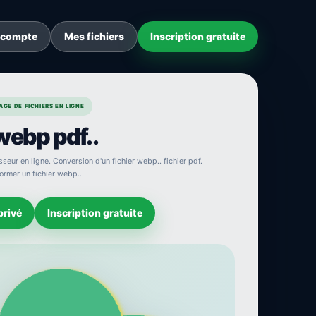
 compte
Mes fichiers
Inscription gratuite
GE DE FICHIERS EN LIGNE
webp pdf..
seur en ligne. Conversion d'un fichier webp.. fichier pdf.
ormer un fichier webp..
privé
Inscription gratuite