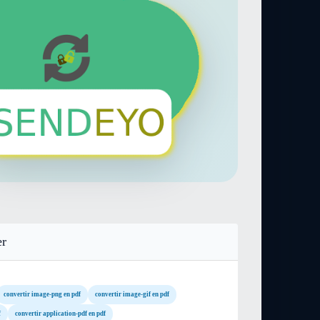
er
convertir image-png en pdf
convertir image-gif en pdf
f
convertir application-pdf en pdf