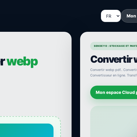
Mon
SENDEYO : STOCKAGE ET PARTA
Convertir 
er
webp
Convertir webp pdf.. Convertis
Convertisseur en ligne. Transf
Mon espace Cloud 