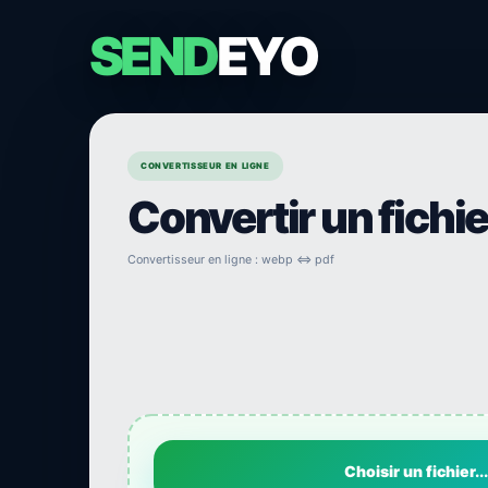
SEND
EYO
CONVERTISSEUR EN LIGNE
Convertir un fichi
Convertisseur en ligne : webp ⇔ pdf
Choisir un fichier...