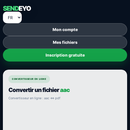
SEND
EYO
Mon compte
Mes fichiers
Inscription gratuite
CONVERTISSEUR EN LIGNE
Convertir un fichier
aac
Convertisseur en ligne : aac ⇔ pdf