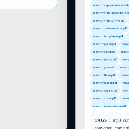
convertir application-msword 
convertir video-quicktime en p
convertir video-x-flv en pdf
convertir audio-x-m4a en pdf
convertir text-plain en pdf
convertir png en pdf
conver
convertir sql en pdf
convert
convertir json en pdf
conve
convertir gz en pdf
convert
convertir flv en pdf
conver
convertir m4a en pdf
conve
convertir wma en pdf
conv
convertir aiff en pdf
conver
convertir image-webp en pdf
TAGS :
mp3 conv
converter, conver