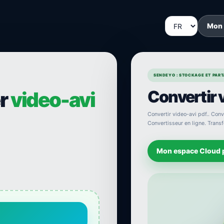
Mon
SENDEYO : STOCKAGE ET PARTA
Convertir v
er
video-avi
Convertir video-avi pdf.. Conve
Convertisseur en ligne. Transf
Mon espace Cloud 