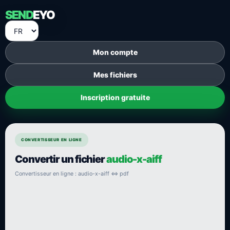
SEND
EYO
Mon compte
Mes fichiers
Inscription gratuite
CONVERTISSEUR EN LIGNE
Convertir un fichier
audio-x-aiff
Convertisseur en ligne : audio-x-aiff ⇔ pdf