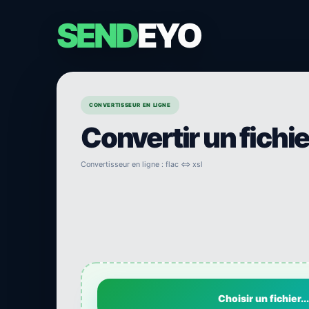
SEND
EYO
CONVERTISSEUR EN LIGNE
Convertir un fichi
Convertisseur en ligne : flac ⇔ xsl
Choisir un fichier...