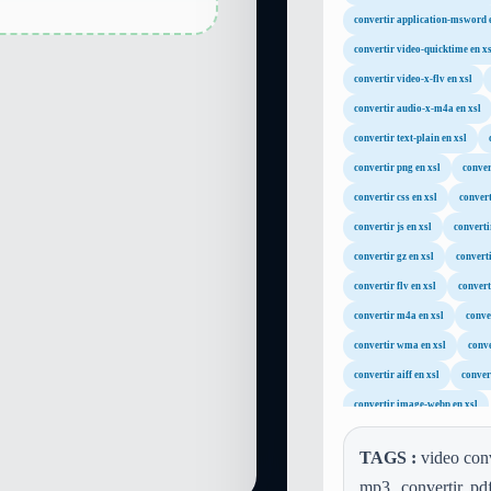
convertir application-msword 
convertir video-quicktime en xs
convertir video-x-flv en xsl
convertir audio-x-m4a en xsl
convertir text-plain en xsl
convertir png en xsl
conver
convertir css en xsl
convert
convertir js en xsl
converti
convertir gz en xsl
converti
convertir flv en xsl
convert
convertir m4a en xsl
conve
convertir wma en xsl
conve
convertir aiff en xsl
convert
convertir image-webp en xsl
TAGS :
video conv
mp3, convertir pdf