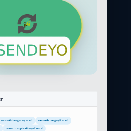
er
convertir image-png en xsl
convertir image-gif en xsl
convertir application-pdf en xsl