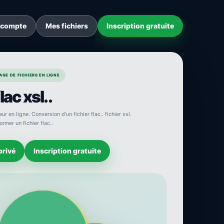
 compte
Mes fichiers
Inscription gratuite
GE DE FICHIERS EN LIGNE
lac xsl..
ur en ligne. Conversion d'un fichier flac.. fichier xsl.
rmer un fichier flac..
privé
Inscription gratuite