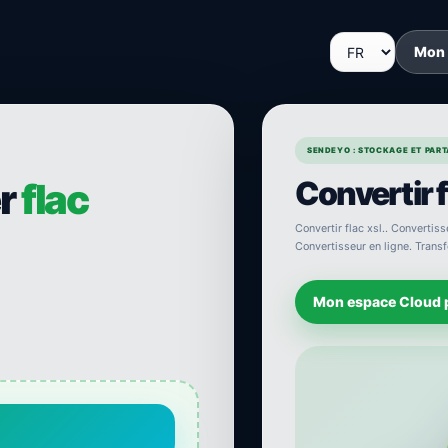
Mon
SENDEYO : STOCKAGE ET PARTA
Convertir f
er
flac
Convertir flac xsl.. Convertisse
Convertisseur en ligne. Transfo
Mon espace Cloud 