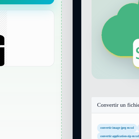
Convertir un fichi
convertir image-jpeg en xsl
convertir application-zip en xsl