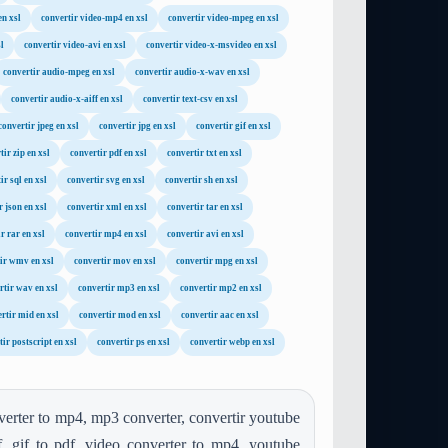
en xsl
convertir video-mp4 en xsl
convertir video-mpeg en xsl
l
convertir video-avi en xsl
convertir video-x-msvideo en xsl
convertir audio-mpeg en xsl
convertir audio-x-wav en xsl
convertir audio-x-aiff en xsl
convertir text-csv en xsl
convertir jpeg en xsl
convertir jpg en xsl
convertir gif en xsl
tir zip en xsl
convertir pdf en xsl
convertir txt en xsl
ir sql en xsl
convertir svg en xsl
convertir sh en xsl
r json en xsl
convertir xml en xsl
convertir tar en xsl
r rar en xsl
convertir mp4 en xsl
convertir avi en xsl
ir wmv en xsl
convertir mov en xsl
convertir mpg en xsl
rtir wav en xsl
convertir mp3 en xsl
convertir mp2 en xsl
rtir mid en xsl
convertir mod en xsl
convertir aac en xsl
ir postscript en xsl
convertir ps en xsl
convertir webp en xsl
erter to mp4, mp3 converter, convertir youtube
, gif to pdf, video converter to mp4, youtube