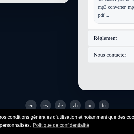
mp3 converter, mp4
pdf,...
Règlement
Nous contacter
en
es
de
zh
ar
hi
© 2026 SENDEYO - All rights reserved
nos conditions générales d’utilisation et notamment que des cooki
s personnalisés.
Politique de confidentialité