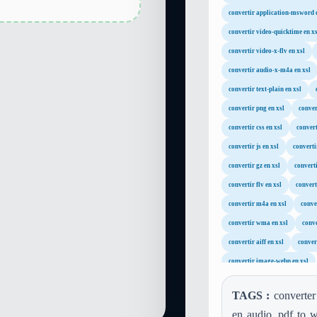
convertir application-msword 
convertir video-quicktime en xs
convertir video-x-flv en xsl
convertir audio-x-m4a en xsl
convertir text-plain en xsl
convertir png en xsl
conver
convertir css en xsl
convert
convertir js en xsl
converti
convertir gz en xsl
converti
convertir flv en xsl
convert
convertir m4a en xsl
conve
convertir wma en xsl
conve
convertir aiff en xsl
convert
convertir image-webp en xsl
TAGS :
converter 
en audio, pdf to w