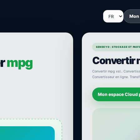
Mon
SENDEYO : STOCKAGE ET PARTA
Convertir 
er
mpg
Convertir mpg xsl.. Convertisse
Convertisseur en ligne. Transf
Mon espace Cloud 