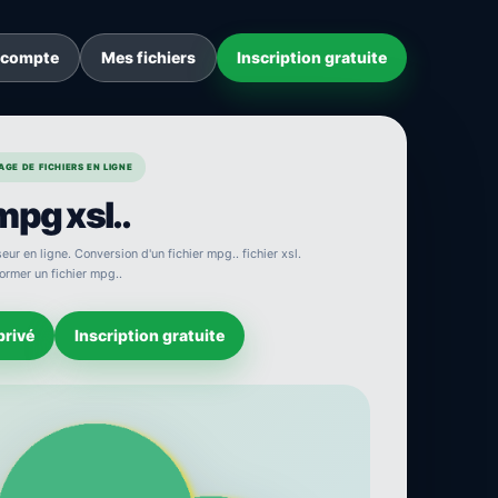
 compte
Mes fichiers
Inscription gratuite
GE DE FICHIERS EN LIGNE
mpg xsl..
ur en ligne. Conversion d'un fichier mpg.. fichier xsl.
ormer un fichier mpg..
privé
Inscription gratuite