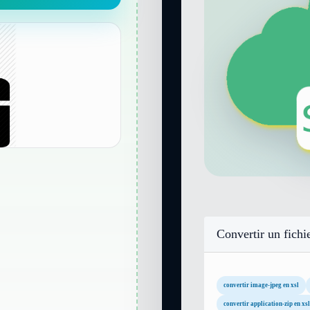
Convertir un fichi
convertir image-jpeg en xsl
convertir application-zip en xsl