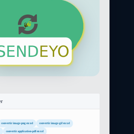
er
convertir image-png en xsl
convertir image-gif en xsl
convertir application-pdf en xsl