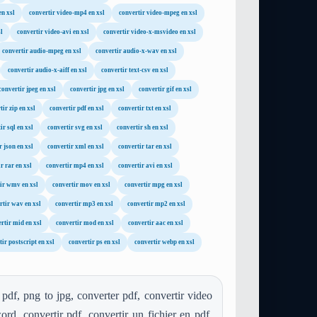
en xsl
convertir video-mp4 en xsl
convertir video-mpeg en xsl
l
convertir video-avi en xsl
convertir video-x-msvideo en xsl
convertir audio-mpeg en xsl
convertir audio-x-wav en xsl
convertir audio-x-aiff en xsl
convertir text-csv en xsl
convertir jpeg en xsl
convertir jpg en xsl
convertir gif en xsl
tir zip en xsl
convertir pdf en xsl
convertir txt en xsl
ir sql en xsl
convertir svg en xsl
convertir sh en xsl
r json en xsl
convertir xml en xsl
convertir tar en xsl
r rar en xsl
convertir mp4 en xsl
convertir avi en xsl
ir wmv en xsl
convertir mov en xsl
convertir mpg en xsl
rtir wav en xsl
convertir mp3 en xsl
convertir mp2 en xsl
rtir mid en xsl
convertir mod en xsl
convertir aac en xsl
ir postscript en xsl
convertir ps en xsl
convertir webp en xsl
pdf, png to jpg, converter pdf, convertir video
ord, convertir pdf, convertir un fichier en pdf,