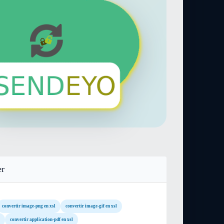
er
convertir image-png en xsl
convertir image-gif en xsl
convertir application-pdf en xsl