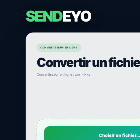
SEND
EYO
CONVERTISSEUR EN LIGNE
Convertir un fichi
Convertisseur en ligne : xml ⇔ xsl
Choisir un fichier...