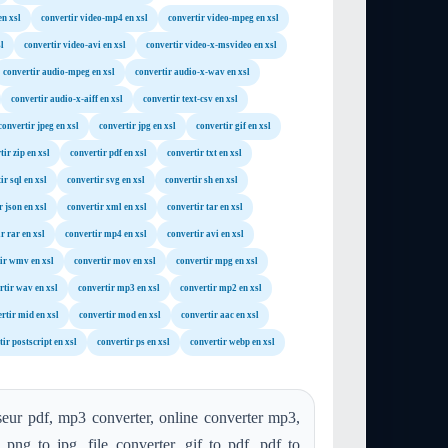
en xsl
convertir video-mp4 en xsl
convertir video-mpeg en xsl
l
convertir video-avi en xsl
convertir video-x-msvideo en xsl
convertir audio-mpeg en xsl
convertir audio-x-wav en xsl
convertir audio-x-aiff en xsl
convertir text-csv en xsl
convertir jpeg en xsl
convertir jpg en xsl
convertir gif en xsl
tir zip en xsl
convertir pdf en xsl
convertir txt en xsl
ir sql en xsl
convertir svg en xsl
convertir sh en xsl
r json en xsl
convertir xml en xsl
convertir tar en xsl
r rar en xsl
convertir mp4 en xsl
convertir avi en xsl
ir wmv en xsl
convertir mov en xsl
convertir mpg en xsl
rtir wav en xsl
convertir mp3 en xsl
convertir mp2 en xsl
rtir mid en xsl
convertir mod en xsl
convertir aac en xsl
ir postscript en xsl
convertir ps en xsl
convertir webp en xsl
seur pdf, mp3 converter, online converter mp3,
 png to jpg, file converter, gif to pdf, pdf to