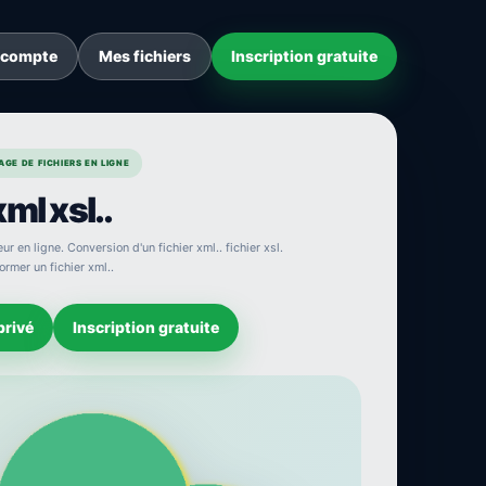
 compte
Mes fichiers
Inscription gratuite
GE DE FICHIERS EN LIGNE
ml xsl..
ur en ligne. Conversion d'un fichier xml.. fichier xsl.
ormer un fichier xml..
privé
Inscription gratuite