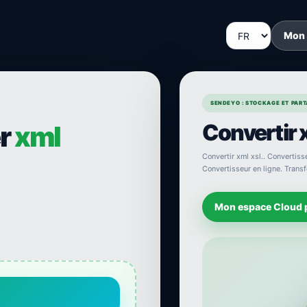
Mon
SENDEYO : STOCKAGE ET PARTA
Convertir x
er
xml
Convertir xml xsl.. Convertisse
Convertisseur en ligne. Transf
Mon espace Cloud 