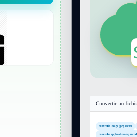
Convertir un fichi
convertir image-jpeg en xsl
convertir application-zip en xsl