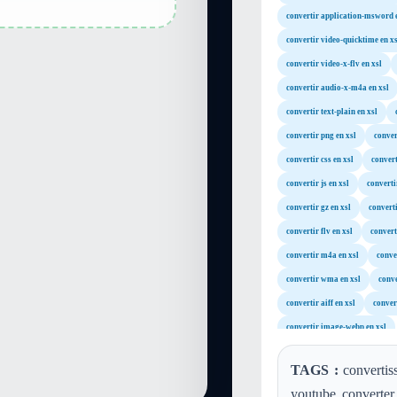
convertir application-msword 
convertir video-quicktime en xs
convertir video-x-flv en xsl
convertir audio-x-m4a en xsl
convertir text-plain en xsl
convertir png en xsl
conver
convertir css en xsl
convert
convertir js en xsl
converti
convertir gz en xsl
converti
convertir flv en xsl
convert
convertir m4a en xsl
conve
convertir wma en xsl
conve
convertir aiff en xsl
convert
convertir image-webp en xsl
TAGS :
convertis
youtube converter,