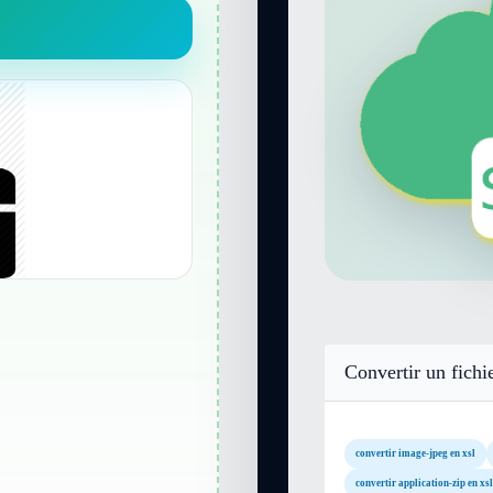
Convertir un fichi
convertir image-jpeg en xsl
convertir application-zip en xsl