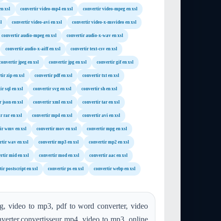
en xsl
convertir video-mp4 en xsl
convertir video-mpeg en xsl
l
convertir video-avi en xsl
convertir video-x-msvideo en xsl
convertir audio-mpeg en xsl
convertir audio-x-wav en xsl
convertir audio-x-aiff en xsl
convertir text-csv en xsl
convertir jpeg en xsl
convertir jpg en xsl
convertir gif en xsl
tir zip en xsl
convertir pdf en xsl
convertir txt en xsl
ir sql en xsl
convertir svg en xsl
convertir sh en xsl
r json en xsl
convertir xml en xsl
convertir tar en xsl
r rar en xsl
convertir mp4 en xsl
convertir avi en xsl
ir wmv en xsl
convertir mov en xsl
convertir mpg en xsl
rtir wav en xsl
convertir mp3 en xsl
convertir mp2 en xsl
rtir mid en xsl
convertir mod en xsl
convertir aac en xsl
ir postscript en xsl
convertir ps en xsl
convertir webp en xsl
g, video to mp3, pdf to word converter, video
verter,convertisseur mp4, video to mp3, online