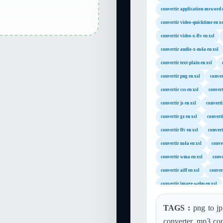
convertir application-msword 
convertir video-quicktime en xs
convertir video-x-flv en xsl
convertir audio-x-m4a en xsl
convertir text-plain en xsl
convertir png en xsl
conver
convertir css en xsl
convert
convertir js en xsl
converti
convertir gz en xsl
converti
convertir flv en xsl
convert
convertir m4a en xsl
conve
convertir wma en xsl
conve
convertir aiff en xsl
convert
convertir image-webp en xsl
TAGS :
png to jp
converter, mp3 con