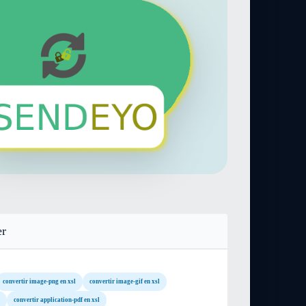
er
convertir image-png en xsl
convertir image-gif en xsl
convertir application-pdf en xsl