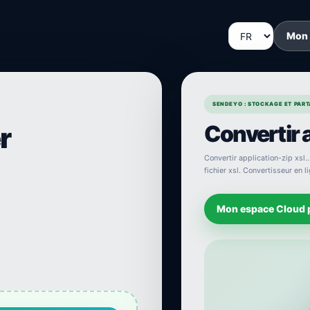
Mon
SENDEYO : STOCKAGE ET PARTA
Convertir a
r
Convertir application-zip xsl..
fichier xsl. Convertisseur en l
Mon espace Cloud 