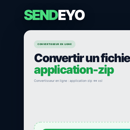
SEND
EYO
CONVERTISSEUR EN LIGNE
Convertir un fichie
application-zip
Convertisseur en ligne : application-zip ⇔ xsl