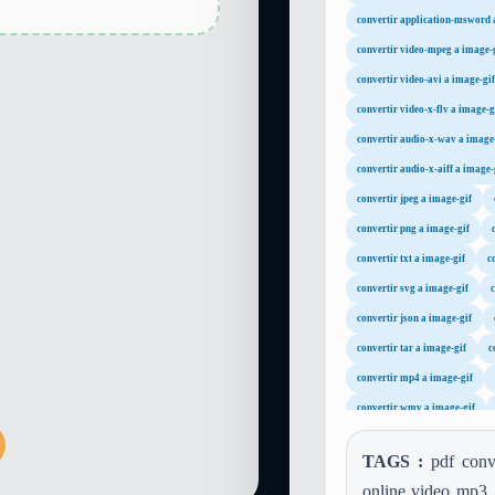
convertir application-msword 
convertir video-mpeg a image-
convertir video-avi a image-gif
convertir video-x-flv a image-g
convertir audio-x-wav a image
convertir audio-x-aiff a image-
convertir jpeg a image-gif
convertir png a image-gif
convertir txt a image-gif
c
convertir svg a image-gif
c
convertir json a image-gif
convertir tar a image-gif
c
convertir mp4 a image-gif
convertir wmv a image-gif
convertir m4a a image-gif
TAGS :
pdf conve
convertir mp2 a image-gif
online video mp3, 