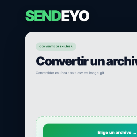
SEND
EYO
CONVERTIDOR EN LÍNEA
Convertir un arch
Convertidor en línea : text-csv ⇔ image-gif
Elige un archivo ...