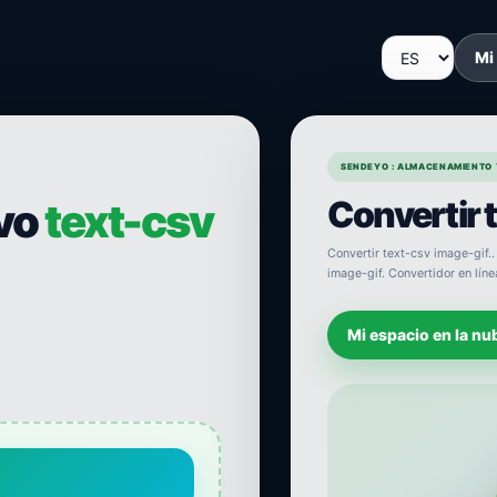
Mi
SENDEYO : ALMACENAMIENTO 
Convertir 
ivo
text-csv
Convertir text-csv image-gif..
image-gif. Convertidor en líne
Mi espacio en la nu