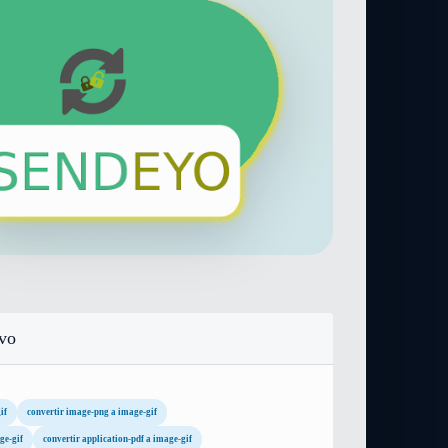
ivo
if
convertir image-png a image-gif
ge-gif
convertir application-pdf a image-gif