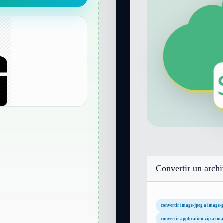
Convertir un arch
convertir image-jpeg a image-g
convertir application-zip a ima