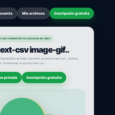
 cuenta
Mis archivos
Inscripción gratuita
Y USO COMPARTIDO DE ARCHIVOS EN LÍNEA
text-csv image-gif..
 Convertidor en línea. Convertir un archivo text-csv.. archivo
a. Transformar un archivo text-csv..
be privada
Inscripción gratuita