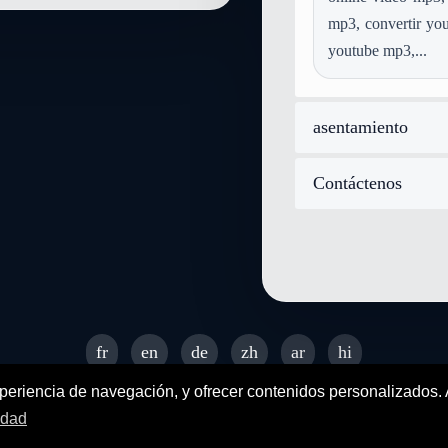
convertir mod a image-gif
mp3, convertir you
convertir postscript a image-gi
youtube mp3,...
convertir image-webp a image-
asentamiento
Contáctenos
fr
en
de
zh
ar
hi
© 2026 SENDEYO - All rights reserved
xperiencia de navegación, y ofrecer contenidos personalizados.
idad