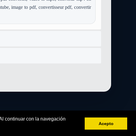
convertir aac a image-gif
convertir aiff a image-gif
tube, image to pdf, convertisseur pdf, convertir
f
convertir ps a image-gif
convertir webp a image-gif
gif
 Al continuar con la navegación
Acepto