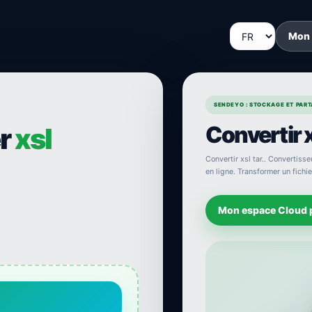
Mon
SENDEYO : STOCKAGE ET PARTA
Convertir x
er
xsl
Convertir xsl tar.. Convertisseu
en ligne. Transformer un fichier
Mon espace Cloud 