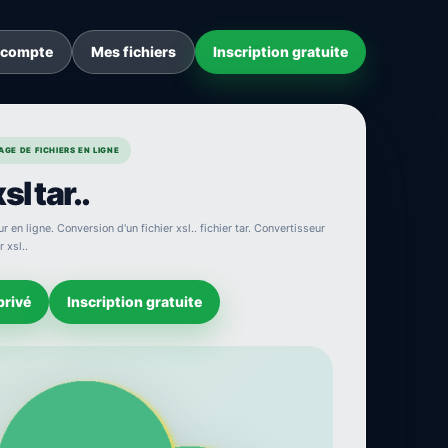
 compte
Mes fichiers
Inscription gratuite
GE DE FICHIERS EN LIGNE
sl tar..
r en ligne. Conversion d'un fichier xsl.. fichier tar. Convertisseur
 xsl..
privé
Inscription gratuite