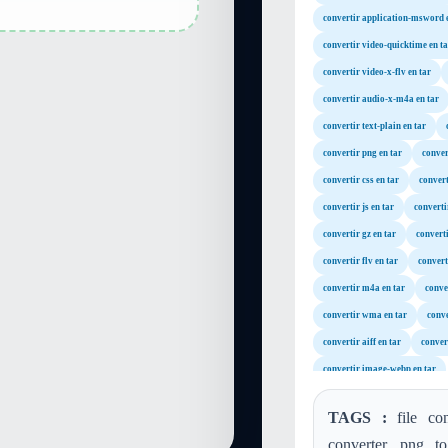
convertir application-msword 
convertir video-quicktime en ta
convertir video-x-flv en tar
convertir audio-x-m4a en tar
convertir text-plain en tar
convertir png en tar
conver
convertir css en tar
convert
convertir js en tar
converti
convertir gz en tar
converti
convertir flv en tar
convert
convertir m4a en tar
conve
convertir wma en tar
conve
convertir aiff en tar
convert
convertir image-webp en tar
TAGS :
file con
converter, png t