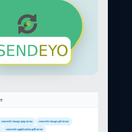
er
convertir image-png en tar
convertir image-gif en tar
convertir application-pdf en tar