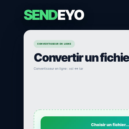
SEND
EYO
CONVERTISSEUR EN LIGNE
Convertir un fichi
Convertisseur en ligne : xsl ⇔ tar
Choisir un fichier...