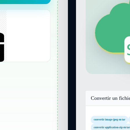
Convertir un fichi
convertir image-jpeg en tar
convertir application-zip en tar