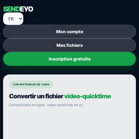
SEND
EYO
Mon compte
Mes fichiers
Inscription gratuite
CONVERTISSEUR EN LIGNE
Convertir un fichier
video-quicktime
Convertisseur en ligne : video-quicktime ⇔ ps