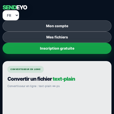
SEND
EYO
Mon compte
Mes fichiers
Inscription gratuite
CONVERTISSEUR EN LIGNE
Convertir un fichier
text-plain
Convertisseur en ligne : text-plain ⇔ ps